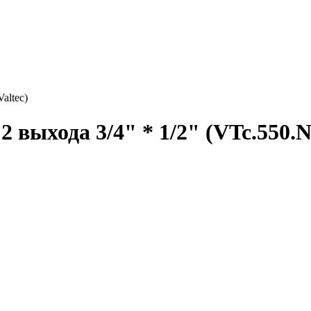
altec)
 выхода 3/4" * 1/2" (VTc.550.N)