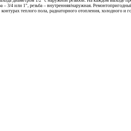
ыхода диаметром 1/2" с наружной резьбой. На каждом выходе пр
 – 3/4 или 1", резьба – внутренняя/наружная. Ремонтопригодный
в контурах теплого пола, радиаторного отопления, холодного и г