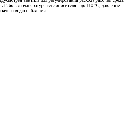
едусмотрен вентиль для регулирования расхода рабочей среды
. Рабочая температура теплоносителя – до 110 °С, давление –
орячего водоснабжения.