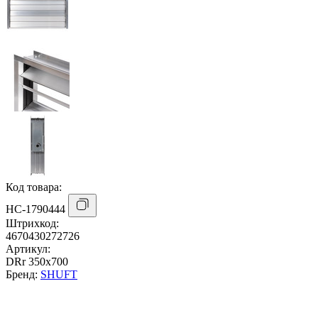
Код товара:
НС-1790444
Штрихкод:
4670430272726
Артикул:
DRr 350х700
Бренд:
SHUFT