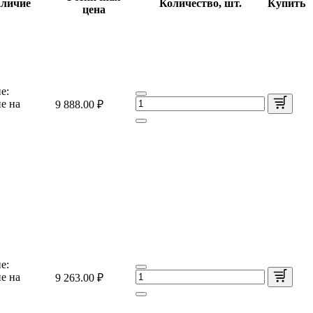
личие
Количество, шт.
Купить
цена
е:
е на
9 888.00 ₽
е:
е на
9 263.00 ₽