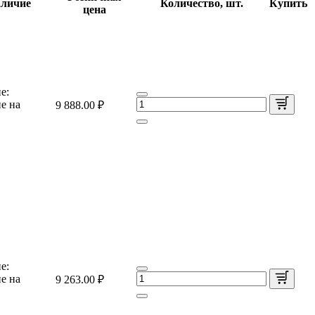
личие
Количество, шт.
Купить
цена
е:
е на
9 888.00 ₽
е:
е на
9 263.00 ₽