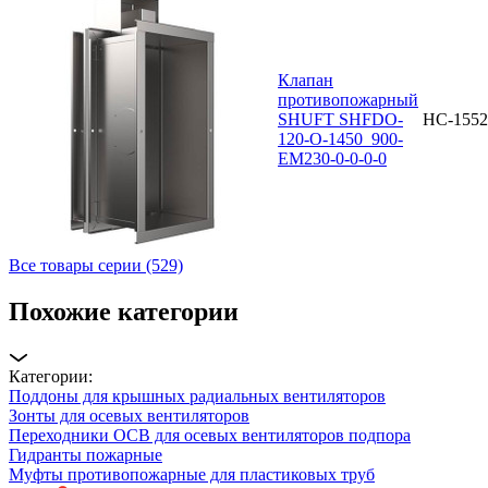
Клапан
противопожарный
SHUFT SHFDO-
НС-1552
120-O-1450_900-
EM230-0-0-0-0
Все товары серии (529)
Похожие категории
Категории:
Поддоны для крышных радиальных вентиляторов
Зонты для осевых вентиляторов
Переходники ОСВ для осевых вентиляторов подпора
Гидранты пожарные
Муфты противопожарные для пластиковых труб