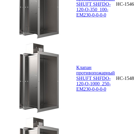
SHUFT SHFDO-
НС-1546
120-O-350_100-
EM230-0-0-0-0
Клапан
противопожарный
SHUFT SHFDO-
НС-1548
120-O-1000_250-
EM230-0-0-0-0