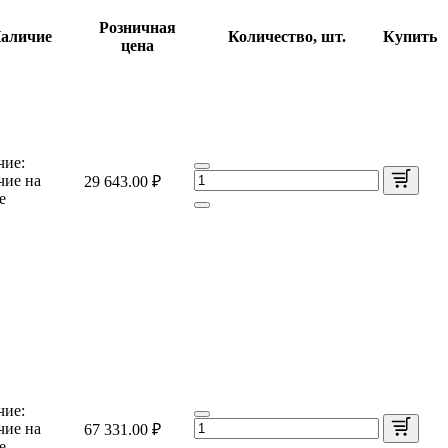
Розничная
аличие
Количество, шт.
Купить
цена
чие:
чие на
29 643.00 ₽
е
чие:
чие на
67 331.00 ₽
е