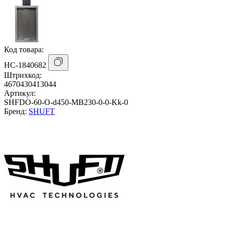
Код товара:
НС-1840682
Штрихкод:
4670430413044
Артикул:
SHFDO-60-O-d450-MB230-0-0-Kk-0
Бренд:
SHUFT