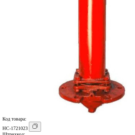
Код товара:
НС-1721023
Штрихкод: