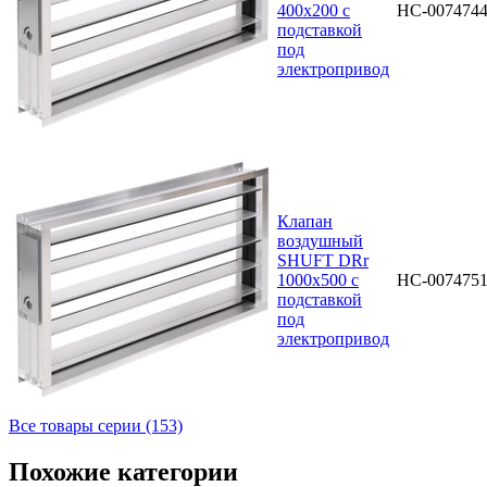
400х200 с
НС-007474
подставкой
под
электропривод
Клапан
воздушный
SHUFT DRr
1000х500 с
НС-007475
подставкой
под
электропривод
Все товары серии (153)
Похожие категории