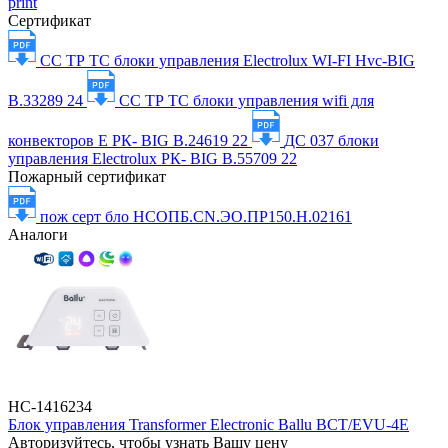
print
Сертификат
СС ТР ТС блоки управления Electrolux WI-FI Hvc-BIG
В.33289 24
СС ТР ТС блоки управления wifi для
конвекторов Е РК- BIG В.24619 22
ДС 037 блоки
управления Electrolux РК- BIG В.55709 22
Пожарный сертификат
пож серт бло НСОПБ.CN.ЭО.ПР150.Н.02161
Аналоги
НС-1416234
Блок управления Transformer Electronic Ballu BCT/EVU-4E
Авторизуйтесь, чтобы узнать Вашу цену