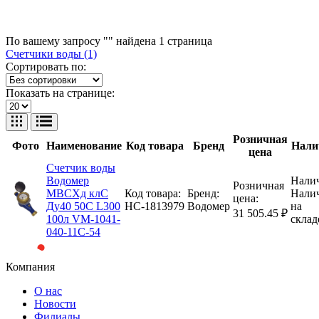
По вашему запросу "" найдена
1
страница
Счетчики воды (1)
Сортировать по:
Показать на странице:
Розничная
Фото
Наименование
Код товара
Бренд
Нали
цена
Счетчик воды
Водомер
Налич
Розничная
МВСХд клC
Код товара:
Бренд:
Нали
цена:
Ду40 50С L300
НС-1813979
Водомер
на
31 505.45 ₽
100л VM-1041-
склад
040-11C-54
Компания
О нас
Новости
Филиалы