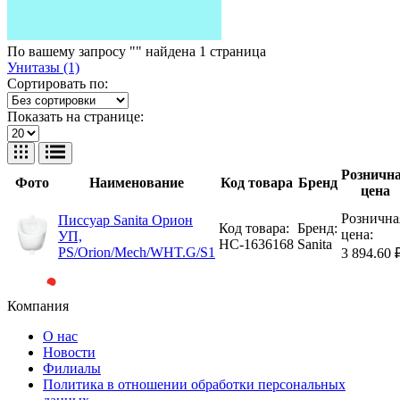
По вашему запросу "" найдена
1
страница
Унитазы (1)
Сортировать по:
Показать на странице:
Розничн
Фото
Наименование
Код товара
Бренд
цена
Рознична
Писсуар Sanita Орион
Код товара:
Бренд:
цена:
УП,
НС-1636168
Sanita
PS/Orion/Mech/WHT.G/S1
3 894.60 
Компания
О нас
Новости
Филиалы
Политика в отношении обработки персональных