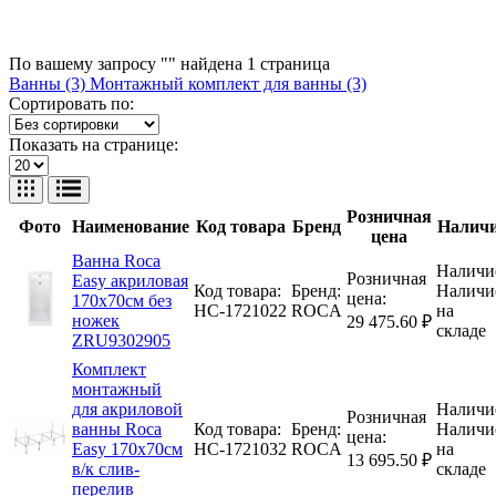
По вашему запросу "" найдена
1
страница
Ванны (3)
Монтажный комплект для ванны (3)
Сортировать по:
Показать на странице:
Розничная
Фото
Наименование
Код товара
Бренд
Налич
цена
Ванна Roca
Наличи
Розничная
Easy акриловая
Код товара:
Бренд:
Наличи
цена:
170х70см без
НС-1721022
ROCA
на
ножек
29 475.60 ₽
складе
ZRU9302905
Комплект
монтажный
для акриловой
Наличи
Розничная
ванны Roca
Код товара:
Бренд:
Наличи
цена:
Easy 170х70см
НС-1721032
ROCA
на
13 695.50 ₽
в/к слив-
складе
перелив