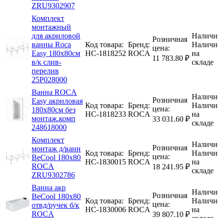
ZRU9302907
Комплект
монтажный
для акриловой
Наличи
Розничная
ванны Roca
Код товара:
Бренд:
Наличи
цена:
Easy 180х80см
НС-1818252
ROCA
на
11 783.80 ₽
в/к слив-
складе
перелив
25P028000
Ванна ROCA
Наличи
Розничная
Easy акриловая
Код товара:
Бренд:
Наличи
цена:
180х80см без
НС-1818233
ROCA
на
монтаж.комп
33 031.60 ₽
складе
248618000
Комплект
Наличи
Розничная
монтаж д/ванн
Код товара:
Бренд:
Наличи
цена:
BeCool 180х80
НС-1830015
ROCA
на
ROCA
18 241.95 ₽
складе
ZRU9302786
Ванна акр
Наличи
Розничная
BeCool 180х80
Код товара:
Бренд:
Наличи
цена:
отвд/ручек б/к
НС-1830006
ROCA
на
ROCA
39 807.10 ₽