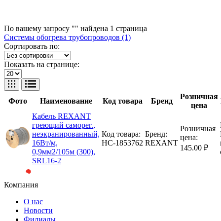
По вашему запросу "" найдена
1
страница
Системы обогрева трубопроводов (1)
Сортировать по:
Показать на странице:
Розничная
Фото
Наименование
Код товара
Бренд
цена
Кабель REXANT
греющий саморег.,
Розничная
неэкранированный,
Код товара:
Бренд:
цена:
16Вт/м,
НС-1853762
REXANT
145.00 ₽
0,9мм2/105м (300),
SRL16-2
Компания
О нас
Новости
Филиалы