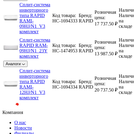
Сплит-система
инверторного
Наличи
Розничная
типа RAPID
Код товара:
Бренд:
Налич
цена:
RAMI-
НС-1694333
RAPID
на
17 737.50 ₽
09HJ/N1_V3
складе
комплект
Сплит-система
Наличи
Розничная
RAPID RAM-
Код товара:
Бренд:
Налич
цена:
09HJ/N1_23Y
НС-1474953
RAPID
на
13 987.50 ₽
комплект
складе
Аналоги
Сплит-система
инверторного
Наличи
Розничная
типа RAPID
Код товара:
Бренд:
Налич
цена:
RAMI-
НС-1694334
RAPID
на
20 737.50 ₽
12HJ/N1_V3
складе
комплект
Компания
О нас
Новости
Филиалы