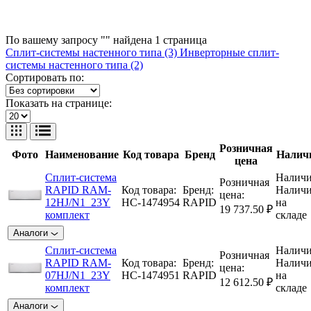
По вашему запросу "" найдена
1
страница
Сплит-системы настенного типа (3)
Инверторные сплит-
системы настенного типа (2)
Сортировать по:
Показать на странице:
Розничная
Фото
Наименование
Код товара
Бренд
Налич
цена
Сплит-система
Наличи
Розничная
RAPID RAM-
Код товара:
Бренд:
Налич
цена:
12HJ/N1_23Y
НС-1474954
RAPID
на
19 737.50 ₽
комплект
складе
Аналоги
Сплит-система
Наличи
Розничная
RAPID RAM-
Код товара:
Бренд:
Налич
цена:
07HJ/N1_23Y
НС-1474951
RAPID
на
12 612.50 ₽
комплект
складе
Аналоги