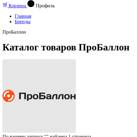
Корзина
Профиль
Главная
Бренды
ПроБаллон
Каталог товаров ПроБаллон
По вашему запросу "" найдена
1
страница