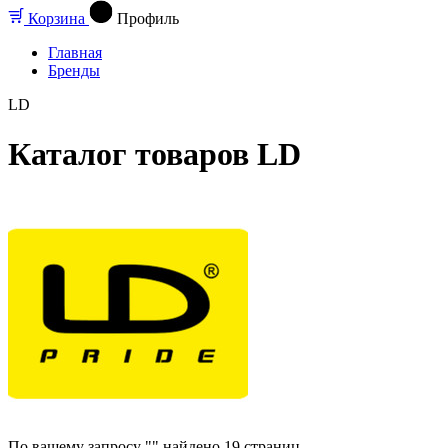
Корзина
Профиль
Главная
Бренды
LD
Каталог товаров LD
По вашему запросу "" найдено
19
страниц