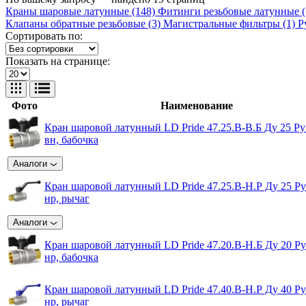
Краны шаровые латунные (148)
Фитинги резьбовые латунные 
Клапаны обратные резьбовые (3)
Магистральные фильтры (1)
Р
Сортировать по:
Показать на странице:
Фото
Наименование
Кран шаровой латунный LD Pride 47.25.B-B.Б Ду 25 Ру
вн, бабочка
Аналоги
Кран шаровой латунный LD Pride 47.25.B-Н.Р Ду 25 Ру
нр, рычаг
Аналоги
Кран шаровой латунный LD Pride 47.20.B-Н.Б Ду 20 Ру
нр, бабочка
Кран шаровой латунный LD Pride 47.40.B-Н.Р Ду 40 Ру
нр, рычаг