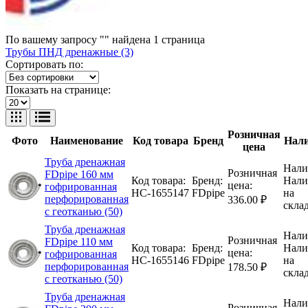
По вашему запросу "" найдена
1
страница
Трубы ПНД дренажные (3)
Сортировать по:
Показать на странице:
Розничная
Фото
Наименование
Код товара
Бренд
Нал
цена
Труба дренажная
Нали
Розничная
FDpipe 160 мм
Код товара:
Бренд:
Нали
цена:
гофрированная
НС-1655147
FDpipe
на
перфорированная
336.00 ₽
скла
с геотканью (50)
Труба дренажная
Нали
Розничная
FDpipe 110 мм
Код товара:
Бренд:
Нали
цена:
гофрированная
НС-1655146
FDpipe
на
перфорированная
178.50 ₽
скла
с геотканью (50)
Труба дренажная
Нали
Розничная