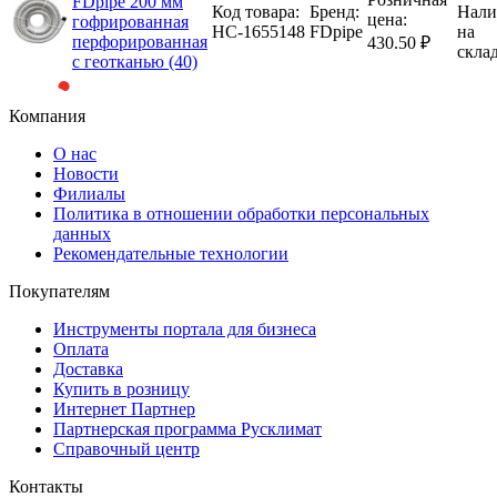
FDpipe 200 мм
Код товара:
Бренд:
Нали
цена:
гофрированная
НС-1655148
FDpipe
на
перфорированная
430.50 ₽
скла
с геотканью (40)
Компания
О нас
Новости
Филиалы
Политика в отношении обработки персональных
данных
Рекомендательные технологии
Покупателям
Инструменты портала для бизнеса
Оплата
Доставка
Купить в розницу
Интернет Партнер
Партнерская программа Русклимат
Справочный центр
Контакты