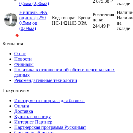
2 875.38 ₽
0,5мм (2,36м2)
складе
Ниппель ЭРА
Наличи
Розничная
оцинк. ф 250
Код товара:
Бренд:
Наличи
цена:
0,5мм оц.
НС-1421103
ЭРА
на
244.49 ₽
(0,09м2)
складе
Компания
О нас
Новости
Филиалы
Политика в отношении обработки персональных
данных
Рекомендательные технологии
Покупателям
Инструменты портала для бизнеса
Оплата
Доставка
Купить в розницу
Интернет Партнер
Партнерская программа Русклимат
Справочный центр