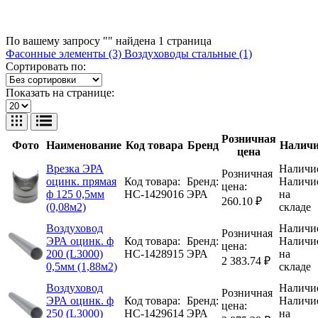
По вашему запросу "" найдена
1
страница
Фасонные элементы (3)
Воздуховоды стальные (1)
Сортировать по:
Показать на странице:
Розничная
Фото
Наименование
Код товара
Бренд
Наличи
цена
Врезка ЭРА
Наличи
Розничная
оцинк. прямая
Код товара:
Бренд:
Наличи
цена:
ф 125 0,5мм
НС-1429016
ЭРА
на
260.10 ₽
(0,08м2)
складе
Воздуховод
Наличи
Розничная
ЭРА оцинк. ф
Код товара:
Бренд:
Наличи
цена:
200 (L3000)
НС-1428915
ЭРА
на
2 383.74 ₽
0,5мм (1,88м2)
складе
Воздуховод
Наличи
Розничная
ЭРА оцинк. ф
Код товара:
Бренд:
Наличи
цена:
250 (L3000)
НС-1429614
ЭРА
на