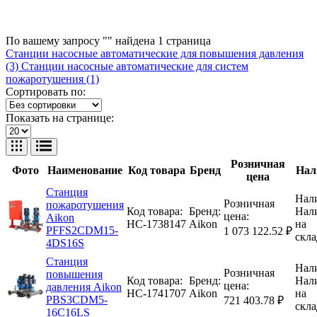
По вашему запросу "" найдена
1
страница
Станции насосные автоматические для повышения давления
(3)
Станции насосные автоматические для систем
пожаротушения (1)
Сортировать по:
Показать на странице:
Розничная
Фото
Наименование
Код товара
Бренд
Нал
цена
Станция
Нал
Розничная
пожаротушения
Код товара:
Бренд:
Нал
цена:
Aikon
НС-1738147
Aikon
на
PFFS2CDM15-
1 073 122.52 ₽
скла
4DS16S
Станция
Нал
Розничная
повышения
Код товара:
Бренд:
Нал
цена:
давления Aikon
НС-1741707
Aikon
на
PBS3CDM5-
721 403.78 ₽
скла
16C16LS