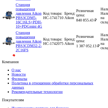
Станция
повышения
Нал
Розничная
давления Aikon
Код товара:
Бренд:
Нал
цена:
PBS3CDM5-
НС-1741710
Aikon
на
840 855.43 ₽
16C16LS+PDH-
скла
10+PDGmini 4G
Станция
Нал
Розничная
повышения
Код товара:
Бренд:
Нал
цена:
давления Aikon
НС-1742075
Aikon
на
PBS3CDM32-2-
1 387 052.13 ₽
скла
2C16FS
Компания
О нас
Новости
Филиалы
Политика в отношении обработки персональных
данных
Рекомендательные технологии
Покупателям