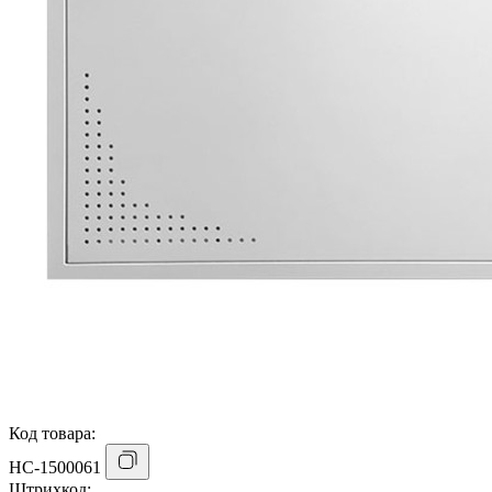
Код товара:
НС-1500061
Штрихкод: