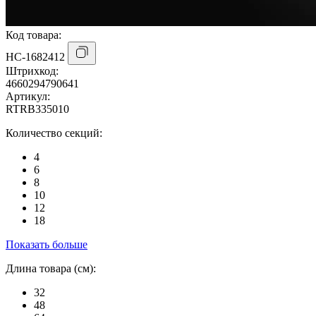
Код товара:
НС-1682412
Штрихкод:
4660294790641
Артикул:
RTRB335010
Количество секций:
4
6
8
10
12
18
Показать больше
Длина товара (см):
32
48