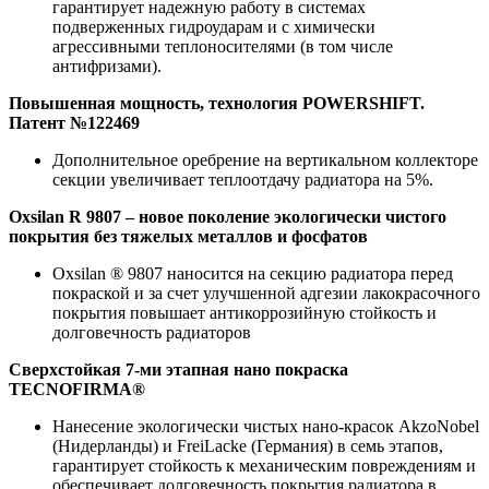
гарантирует надежную работу в системах
подверженных гидроударам и с химически
агрессивными теплоносителями (в том числе
антифризами).
Повышенная мощность, технология POWERSHIFT.
Патент №122469
Дополнительное оребрение на вертикальном коллекторе
секции увеличивает теплоотдачу радиатора на 5%.
Oxsilan R 9807 – новое поколение экологически чистого
покрытия без тяжелых металлов и фосфатов
Oxsilan ® 9807 наносится на секцию радиатора перед
покраской и за счет улучшенной адгезии лакокрасочного
покрытия повышает антикоррозийную стойкость и
долговечность радиаторов
Сверхстойкая 7-ми этапная нано покраска
TECNOFIRMA®
Нанесение экологически чистых нано-красок AkzoNobel
(Нидерланды) и FreiLacke (Германия) в семь этапов,
гарантирует стойкость к механическим повреждениям и
обеспечивает долговечность покрытия радиатора в