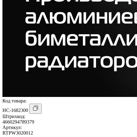
Код товара:
НС-1682300
Штрихкод:
4660294789379
Артикул:
RTPW3020012