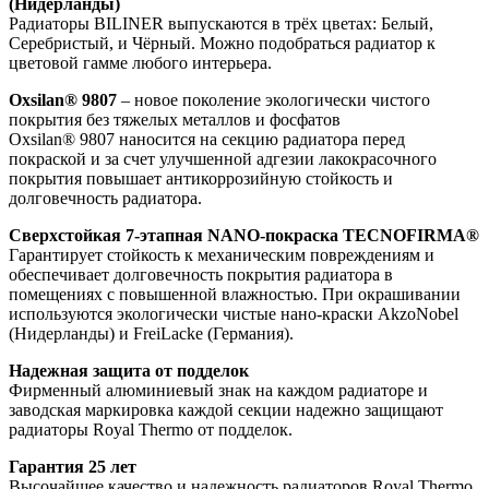
(Нидерланды)
Радиаторы BILINER выпускаются в трёх цветах: Белый,
Серебристый, и Чёрный. Можно подобраться радиатор к
цветовой гамме любого интерьера.
Oxsilan® 9807
– новое поколение экологически чистого
покрытия без тяжелых металлов и фосфатов
Oxsilan® 9807 наносится на секцию радиатора перед
покраской и за счет улучшенной адгезии лакокрасочного
покрытия повышает антикоррозийную стойкость и
долговечность радиатора.
Сверхстойкая 7-этапная NANO-покраска TECNOFIRMA®
Гарантирует стойкость к механическим повреждениям и
обеспечивает долговечность покрытия радиатора в
помещениях с повышенной влажностью. При окрашивании
используются экологически чистые нано-краски AkzoNobel
(Нидерланды) и FreiLacke (Германия).
Надежная защита от подделок
Фирменный алюминиевый знак на каждом радиаторе и
заводская маркировка каждой секции надежно защищают
радиаторы Royal Thermo от подделок.
Гарантия 25 лет
Высочайшее качество и надежность радиаторов Royal Thermo