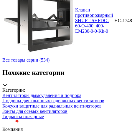
Клапан
противопожарный
SHUFT SHFDO-
НС-1748
60-O-400_400-
EM230-0-0-Kk-0
Все товары серии (534)
Похожие категории
Категории:
Вентиляторы дымоудаления и подпора
Поддоны для крышных радиальных вентиляторов
Кожухи защитные для радиальных вентиляторов
Зонты для осевых вентиляторов
Гидранты пожарные
Компания