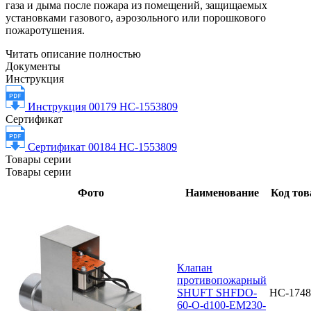
газа и дыма после пожара из помещений, защищаемых
установками газового, аэрозольного или порошкового
пожаротушения.
Читать описание полностью
Документы
Инструкция
Инструкция 00179 НС-1553809
Сертификат
Сертификат 00184 НС-1553809
Товары серии
Товары серии
Фото
Наименование
Код тов
Клапан
противопожарный
SHUFT SHFDO-
НС-1748
60-O-d100-EM230-