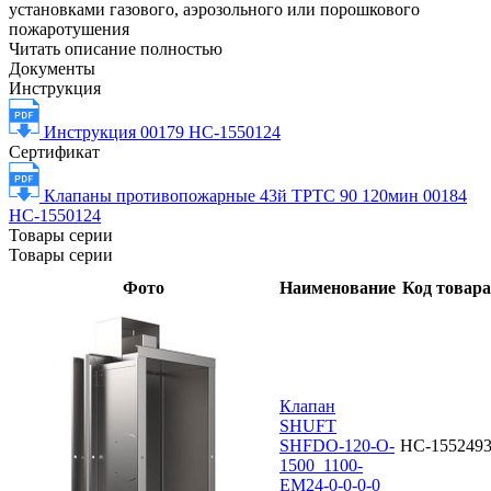
установками газового, аэрозольного или порошкового
пожаротушения
Читать описание полностью
Документы
Инструкция
Инструкция 00179 НС-1550124
Сертификат
Клапаны противопожарные 43й ТРТС 90 120мин 00184
НС-1550124
Товары серии
Товары серии
Фото
Наименование
Код товара
Клапан
SHUFT
SHFDO-120-O-
НС-155249
1500_1100-
EM24-0-0-0-0