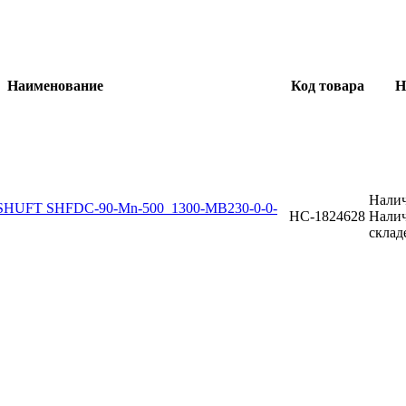
Наименование
Код товара
Н
Налич
SHUFT SHFDC-90-Mn-500_1300-MB230-0-0-
НС-1824628
Налич
склад