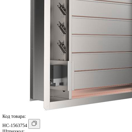
Код товара:
НС-1563754
Штрихкод: