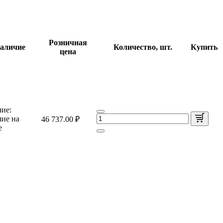
Розничная
аличие
Количество, шт.
Купить
цена
ие:
ие на
46 737.00 ₽
е