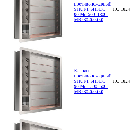
противопожарный
SHUFT SHFDC-
НС-1824
90-Mn-500_1300-
MB230-0-0-0-0
Клапан
противопожарный
SHUFT SHFDC-
НС-1824
90-Mn-1300_500-
MB230-0-0-0-0