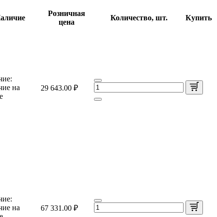
Розничная
аличие
Количество, шт.
Купить
цена
чие:
чие на
29 643.00 ₽
е
чие:
чие на
67 331.00 ₽
е