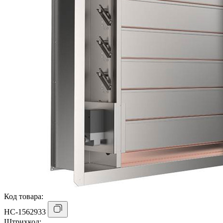
Код товара:
НС-1562933
Штрихкод: