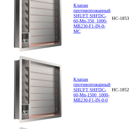
Клапан
противопожарный
SHUFT SHFDC-
НС-1853
60-Mn-350_1000-
MB230-F1-IN-0-
MC
Клапан
противопожарный
SHUFT SHFDC-
НС-1852
60-Mn-1500_1000-
MB230-F1-IN-0-0