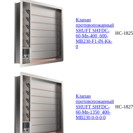
Клапан
противопожарный
SHUFT SHFDC-
НС-1825
60-Mn-400_600-
MB230-F1-IN-Kk-
0
Клапан
противопожарный
SHUFT SHFDC-
НС-1827
60-Mn-1350_400-
MB230-0-0-0-0