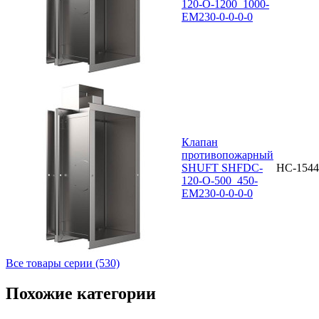
120-O-1200_1000-
EM230-0-0-0-0
Клапан
противопожарный
SHUFT SHFDC-
НС-1544
120-O-500_450-
EM230-0-0-0-0
Все товары серии (530)
Похожие категории