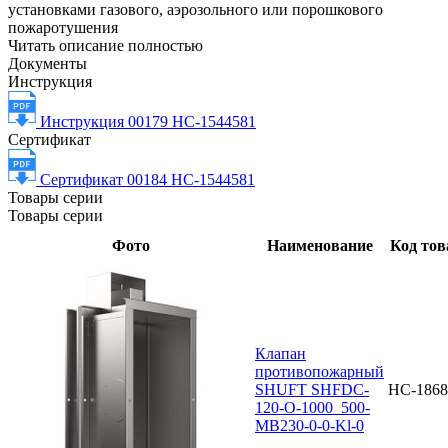
установками газового, аэрозольного или порошкового
пожаротушения
Читать описание полностью
Документы
Инструкция
Инструкция 00179 НС-1544581
Сертификат
Сертификат 00184 НС-1544581
Товары серии
Товары серии
Фото
Наименование
Код тов
Клапан
противопожарный
SHUFT SHFDC-
НС-1868
120-O-1000_500-
MB230-0-0-Kl-0