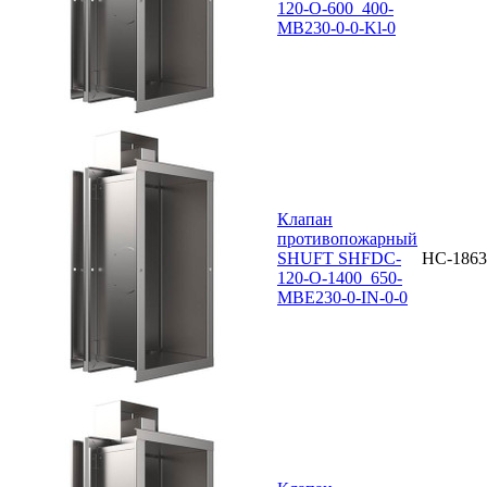
120-O-600_400-
MB230-0-0-Kl-0
Клапан
противопожарный
SHUFT SHFDC-
НС-1863
120-O-1400_650-
MBE230-0-IN-0-0