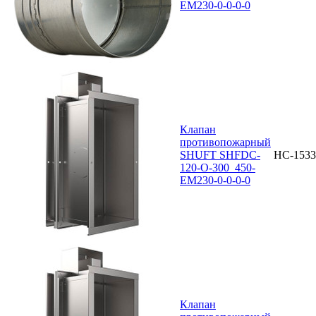
EM230-0-0-0-0
Клапан
противопожарный
SHUFT SHFDC-
НС-1533
120-O-300_450-
EM230-0-0-0-0
Клапан