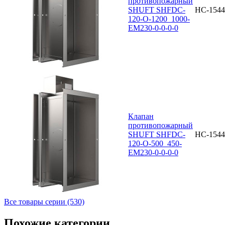
противопожарный
SHUFT SHFDC-
НС-1544
120-O-1200_1000-
EM230-0-0-0-0
Клапан
противопожарный
SHUFT SHFDC-
НС-1544
120-O-500_450-
EM230-0-0-0-0
Все товары серии (530)
Похожие категории