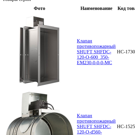
Фото
Наименование
Код тов
Клапан
противопожарный
SHUFT SHFDC-
НС-1730
120-O-600_350-
EM230-0-0-0-MC
Клапан
противопожарный
SHUFT SHFDC-
НС-1525
120-O-d560-