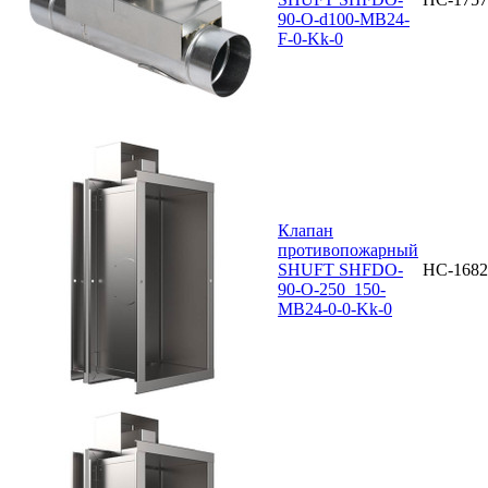
90-O-d100-MB24-
F-0-Kk-0
Клапан
противопожарный
SHUFT SHFDO-
НС-1682
90-O-250_150-
MB24-0-0-Kk-0