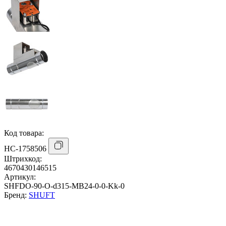
Код товара:
НС-1758506
Штрихкод:
4670430146515
Артикул:
SHFDO-90-O-d315-MB24-0-0-Kk-0
Бренд:
SHUFT