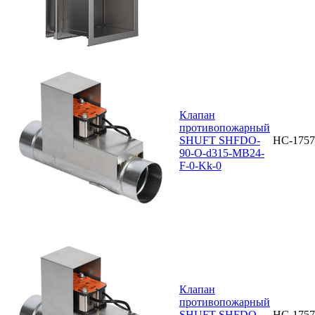
Клапан
противопожарный
SHUFT SHFDO-
НС-1757
90-O-d315-MB24-
F-0-Kk-0
Клапан
противопожарный
SHUFT SHFDO-
НС-1757