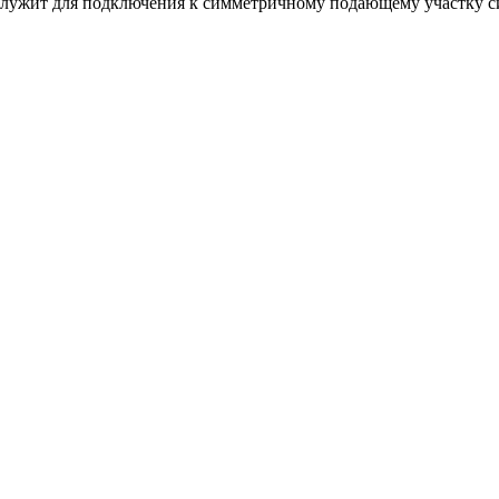
 служит для подключения к симметричному подающему участку си