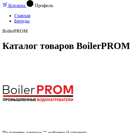
Корзина
Профиль
Главная
Бренды
BoilerPROM
Каталог товаров BoilerPROM
По вашему запросу "" найдено
0
страниц